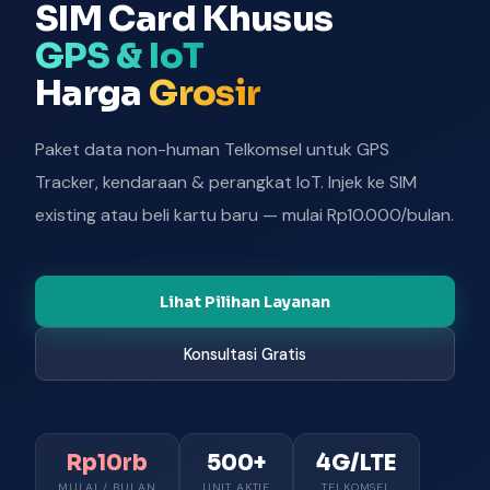
SIM Card Khusus
GPS & IoT
Harga
Grosir
Paket data non-human Telkomsel untuk GPS
Tracker, kendaraan & perangkat IoT. Injek ke SIM
existing atau beli kartu baru — mulai Rp10.000/bulan.
Lihat Pilihan Layanan
Konsultasi Gratis
Rp10rb
500+
4G/LTE
MULAI / BULAN
UNIT AKTIF
TELKOMSEL