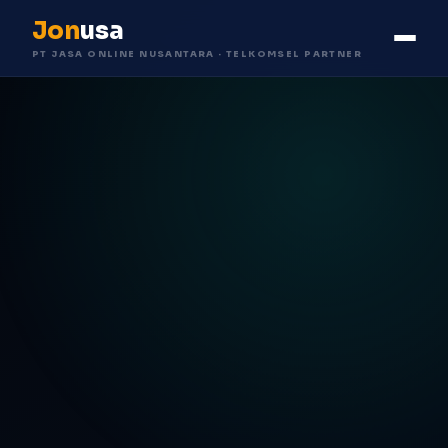
Jon
usa
PT JASA ONLINE NUSANTARA · TELKOMSEL PARTNER